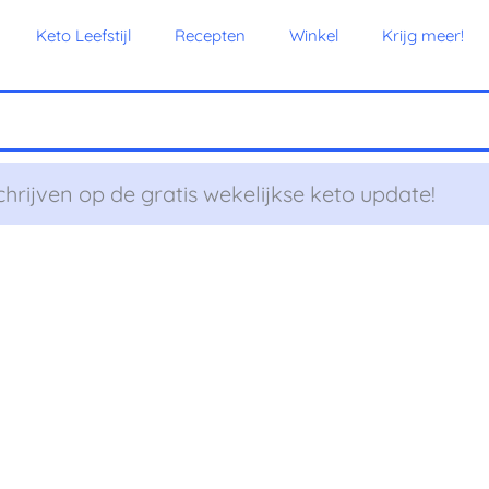
Keto Leefstijl
Recepten
Winkel
Krijg meer!
chrijven op de gratis wekelijkse keto update!