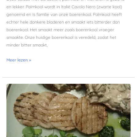
en lekker. Palmkool wordt in Italië Cavolo Nero (zwarte kool)
genoemd en is familie van onze boerenkool. Palmkool heeft
echter hele donkere bladeren en smaakt iets bitterder dan
boerenkool. Het smaakt meer zoals boerenkool vroeger
smaakte. Onze huidige boerenkool is veredeld, zodat het
minder bitter smaakt,
Meer lezen »