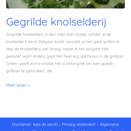
Gegrilde knolselderij
Gegrilde knolselderij is een heel snel recept, omdat je de
knolselderij eerst bijtgaar kookt voordat je het gaat grillen. Ik
dep de knolselderij wel droog, nadat ik het bijtgaar heb
gekookt want anders gaat het heel erg spetteren in de grillpan.
Grillen geeft extra smaak Het is belangrijk om een goede
grillpan te gebruiken, die
Meer lezen »
Disclaimer: lees dit eerst!
–
Privacy statement
–
Algemene