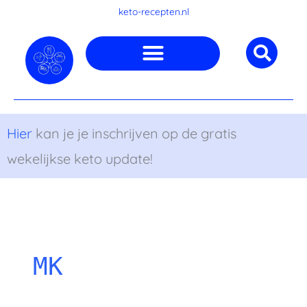
Ga
keto-recepten.nl
naar
de
inhoud
Hier
kan je je inschrijven op de gratis
wekelijkse keto update!
Baba
Omelet
Salade
Gegrilde
ganoush
met
met
knolselderij
garnalen
aardbeien,
en
palmkool
broccoli
en
MK
walnoten