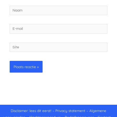
Naam
E-
mail
Site
Disclaimer: lees dit eerst!
–
Privacy statement
–
Algemene