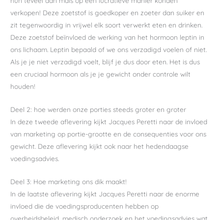
hun teveel aan mais op een lucratieve manier konden
verkopen! Deze zoetstof is goedkoper en zoeter dan suiker en
zit tegenwoordig in vrijwel elk soort verwerkt eten en drinken.
Deze zoetstof beïnvloed de werking van het hormoon leptin in
ons lichaam. Leptin bepaald of we ons verzadigd voelen of niet.
Als je je niet verzadigd voelt, blijf je dus door eten. Het is dus
een cruciaal hormoon als je je gewicht onder controle wilt
houden!
Deel 2: hoe werden onze porties steeds groter en groter
In deze tweede aflevering kijkt Jacques Peretti naar de invloed
van marketing op portie-grootte en de consequenties voor ons
gewicht. Deze aflevering kijkt ook naar het hedendaagse
voedingsadvies.
Deel 3: Hoe marketing ons dik maakt!
In de laatste aflevering kijkt Jacques Peretti naar de enorme
invloed die de voedingsproducenten hebben op
overheidsbeleid, medisch onderzoek en het voedingsadvies wat