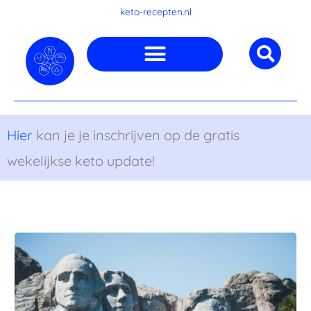
Ga
keto-recepten.nl
naar
de
inhoud
Hier
kan je je inschrijven op de gratis
wekelijkse keto update!