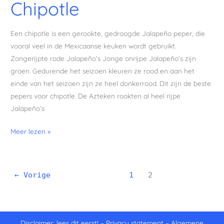
Chipotle
Een chipotle is een gerookte, gedroogde Jalapeño peper, die
vooral veel in de Mexicaanse keuken wordt gebruikt.
Zongerijpte rode Jalapeño’s Jonge onrijpe Jalapeño’s zijn
groen. Gedurende het seizoen kleuren ze rood en aan het
einde van het seizoen zijn ze heel donkerrood. Dit zijn de beste
pepers voor chipotle. De Azteken rookten al heel rijpe
Jalapeño’s
Meer lezen »
←
Vorige
1
2
Disclaimer: lees dit eerst!
–
Privacy statement
–
Algemene