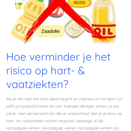
hart-
&
vaatziekten?
Hoe verminder je het
risico op hart- &
vaatziekten?
Als je net met het keto dieet begint en mensen om je heen (of
zelfs je huisarts) horen en zien hoeveel dierlijke vetten je eet,
zal er vast wel iemand zijn die je waarschuwt dat je je kans op
hart- en vaatziekten enorm vergroot vanwege al die
verzadigde vetten. Verzadigde vetten Verzadigde vetten zijn