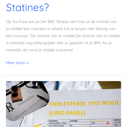
Statines?
Op YouTube kan je het BBC filmpje zien hoe je de omtrek van
je middel kan checken in relatie tot je lengte met behulp van
een touwtje. De omtrek van je middel De omtrek van je middel
is namelijk nog belangrijker dan je gewicht of je BMI. Als je
namelijk vet rond je middel (visceraal
Meer lezen »
Cholesterol,
triglyceriden
en
hart-
en
vaatziekte