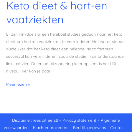
Keto dieet & hart-en
vaatziekten
Er zijn inmiddels al een heleboel studies gedaan naar het keto
dieet om hart-en vaatziekten te verminderen. Het wordt steeds
duidelijker dat het keto dieet een heleboel risico factoren
succesvol kan verminderen, zoals de studie in de onderstaande
link laat zien. De enige uitzondering keer op keer is het LDL
niveau. Hier kan je daar
Meer lezen »
Disclaimer: lees dit eerst!
–
Privacy statement
–
Algemene
voorwaarden
–
Klachtenprocedure
–
Bedrijfsgegevens
–
Contact
–