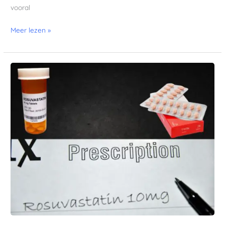
vooral
Meer lezen »
Statines?