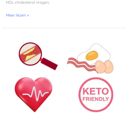
HDL-cholesterol vragen,
Meer lezen »
Keto
dieet
&
hart-
en
vaatziekten