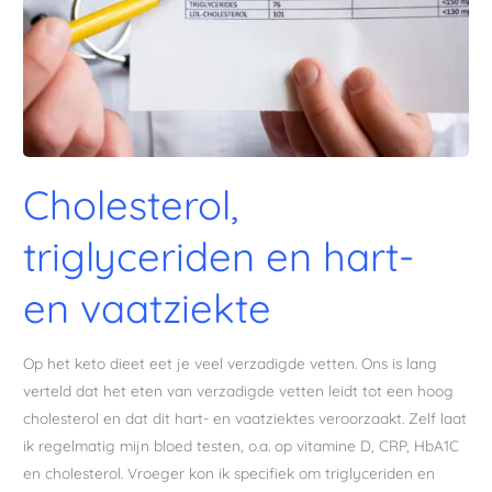
Cholesterol,
triglyceriden en hart-
en vaatziekte
Op het keto dieet eet je veel verzadigde vetten. Ons is lang
verteld dat het eten van verzadigde vetten leidt tot een hoog
cholesterol en dat dit hart- en vaatziektes veroorzaakt. Zelf laat
ik regelmatig mijn bloed testen, o.a. op vitamine D, CRP, HbA1C
en cholesterol. Vroeger kon ik specifiek om triglyceriden en