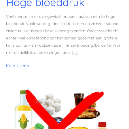
Hoge bloeddruk
Veel mensen met overgewicht hebben last van een te hoge
bloeddruk. Vaak wordt gedacht dat dit een op zichzelf staande
ziekte is. Hier is nooit bewijs voor gevonden. Onderzoek heeft
echter wel aangetoond dat het samen gaat met een grotere
kans op hart- en vaatziektes en hersenbloeding/beroerte. Wat
niet duidelijk is of deze dingen door […]
Meer lezen »
Hoe
verminder
je
het
risico
op