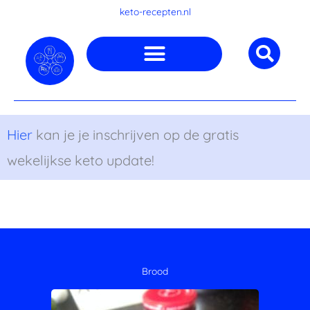
Ga
keto-recepten.nl
naar
de
inhoud
Hier
kan je je inschrijven op de gratis
wekelijkse keto update!
Brood