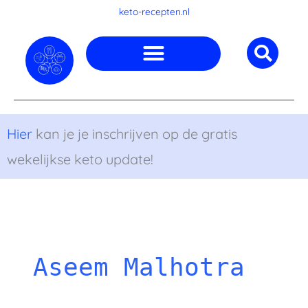
Ga
keto-recepten.nl
naar
de
inhoud
Hier
kan je je inschrijven op de gratis
wekelijkse keto update!
‘Het
Pioppi
dieet’
Aseem Malhotra