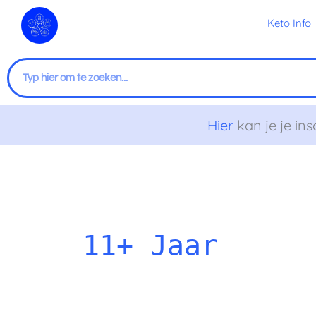
Ga
Keto Info
naar
de
inhoud
Zoeken
Hier
kan je je ins
Gezonde
lunch
om
11+ Jaar
mee
te
nemen