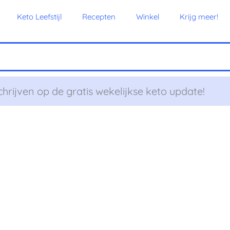
Keto Leefstijl
Recepten
Winkel
Krijg meer!
chrijven op de gratis wekelijkse keto update!