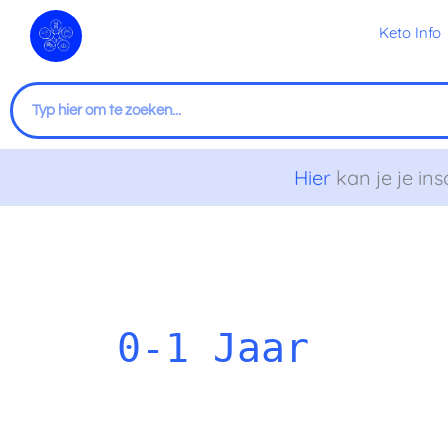
Ga
Keto Info
naar
de
inhoud
Zoeken
Hier
kan je je ins
Problemen
De
Tips
met
voordelen
voor
borstvoeding?
van
kieskeurige
0-1 Jaar
borstvoeding
eters