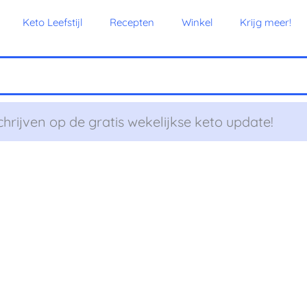
Keto Leefstijl
Recepten
Winkel
Krijg meer!
chrijven op de gratis wekelijkse keto update!