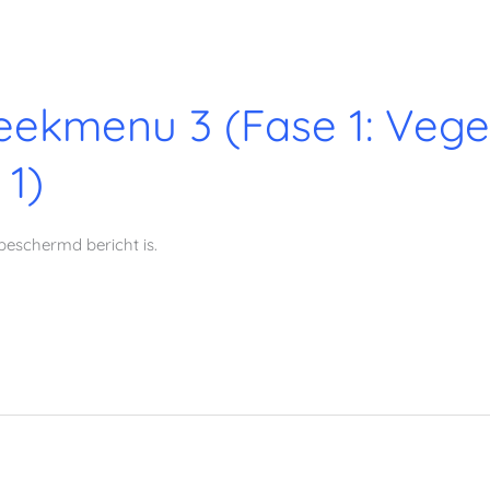
ekmenu 3 (Fase 1: Veget
 1)
beschermd bericht is.