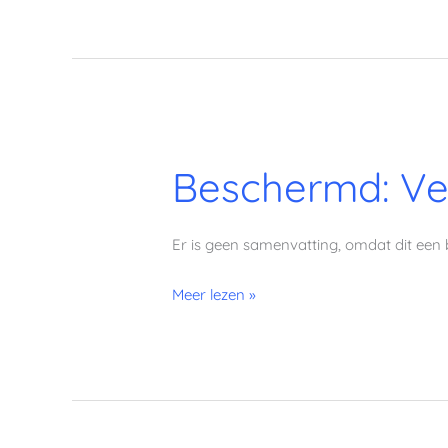
Beschermd:
Beschermd: Ve
Vegetarisch
Keto
Challenge
Er is geen samenvatting, omdat dit een 
Weekmenu
2
Meer lezen »