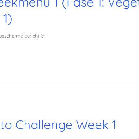
ekmenu 1 (Fase 1: Veget
 1)
beschermd bericht is.
to Challenge Week 1