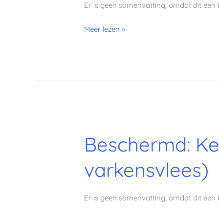
Er is geen samenvatting, omdat dit een 
1
Meer lezen »
Beschermd:
Beschermd: Ke
Keto
Challenge
varkensvlees)
Week
1
(zonder
Er is geen samenvatting, omdat dit een 
varkensvlees)