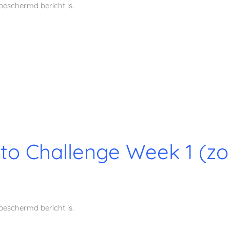
beschermd bericht is.
to Challenge Week 1 (z
beschermd bericht is.