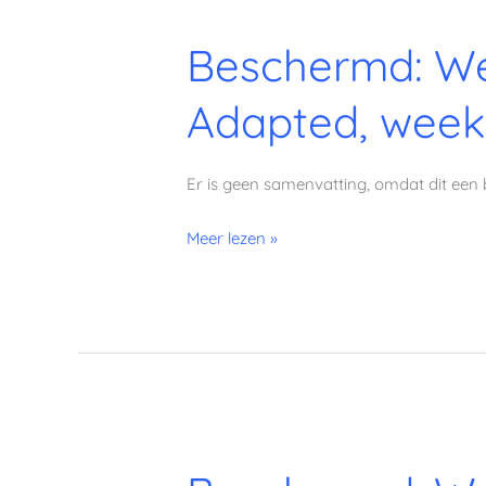
Beschermd:
Beschermd: We
Weekmenu
2
Adapted, week
(Fase
1:
Vegetarisch
Er is geen samenvatting, omdat dit een 
Fat-
Adapted,
Meer lezen »
week
1)
Beschermd:
Weekmenu