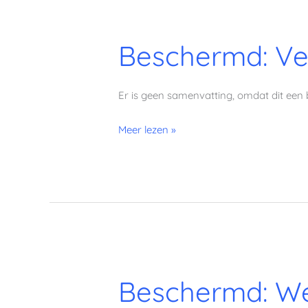
Beschermd:
Beschermd: Ve
Vegetarisch
Keto
Challenge
Er is geen samenvatting, omdat dit een 
Weekmenu
1
Meer lezen »
Beschermd:
Beschermd: We
Weekmenu
4