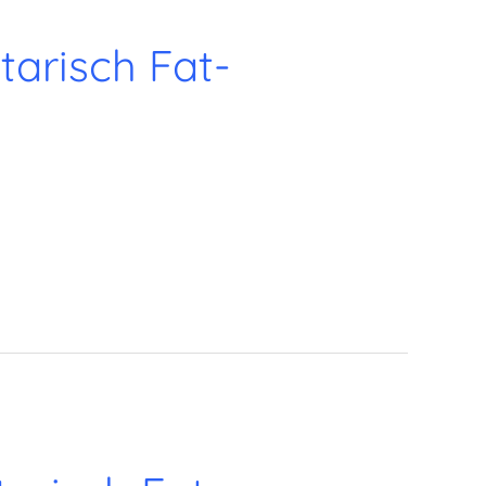
arisch Fat-