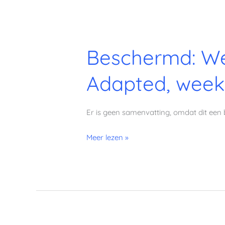
Beschermd:
Beschermd: We
Weekmenu
3
Adapted, week
(Fase
1:
Vegetarisch
Er is geen samenvatting, omdat dit een 
Fat-
Adapted,
Meer lezen »
week
1)