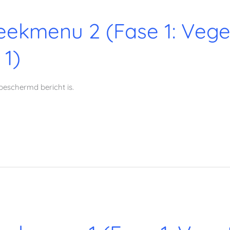
ekmenu 2 (Fase 1: Veget
 1)
beschermd bericht is.