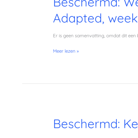
Beschermd: We
1
Adapted, week
(Fase
1:
Vegetarisch
Er is geen samenvatting, omdat dit een 
Fat-
Adapted,
Meer lezen »
week
1)
Beschermd:
Beschermd: Ke
Keto
Challenge
Week