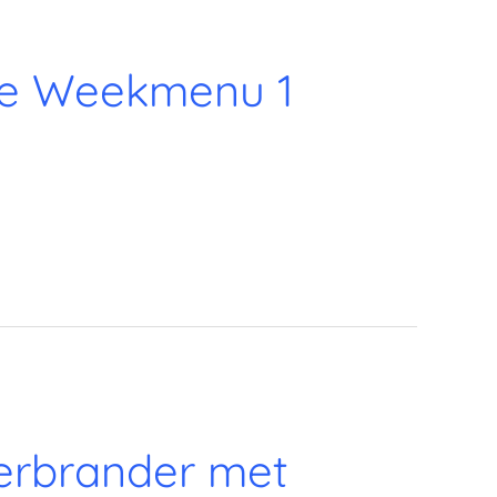
ge Weekmenu 1
erbrander met