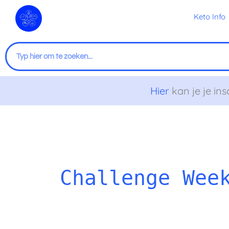
Ga
Keto Info
naar
de
inhoud
Zoeken
Hier
kan je je ins
Challenge Wee