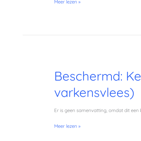
Meer lezen »
Beschermd:
Beschermd: Ke
Keto
Challenge
varkensvlees)
Weekmenu
2
(zonder
Er is geen samenvatting, omdat dit een 
varkensvlees)
Meer lezen »