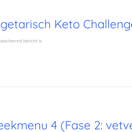
getarisch Keto Challen
beschermd bericht is.
ekmenu 4 (Fase 2: vetv