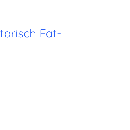
arisch Fat-