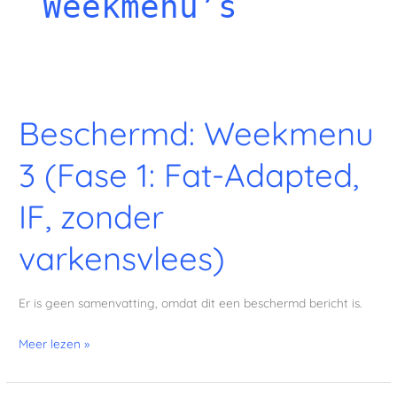
Weekmenu’s
Beschermd: Weekmenu
Beschermd:
Weekmenu
3 (Fase 1: Fat-Adapted,
3
(Fase
IF, zonder
1:
Fat-
varkensvlees)
Adapted,
IF,
zonder
Er is geen samenvatting, omdat dit een beschermd bericht is.
varkensvlees)
Meer lezen »