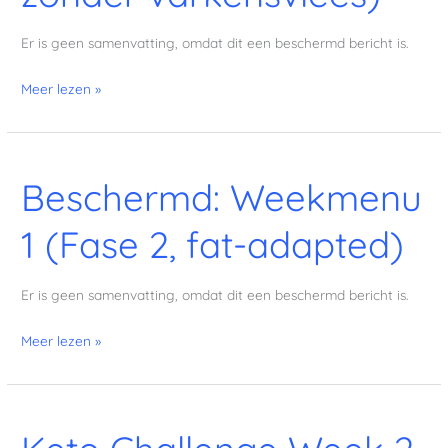
Fat-
Adapted,
Er is geen samenvatting, omdat dit een beschermd bericht is.
zonder
varkensvlees)
Meer lezen »
Beschermd: Weekmenu
Beschermd:
Weekmenu
1 (Fase 2, fat-adapted)
1
(Fase
2,
Er is geen samenvatting, omdat dit een beschermd bericht is.
fat-
adapted)
Meer lezen »
Keto