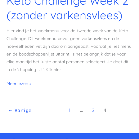
Keto Challenge Week 2
Challenge
(zonder varkensvlees)
Week
2
(zonder
Hier vind je het weekmenu voor de tweede week van de Keto
varkensvlees)
Challenge. Dit weekmenu bevat geen varkensvlees en de
hoeveelheden vet zijn daarom aangepast. Voordat je het menu
en de boodschappenlijst uitprint, is het belangrijk dat je voor
elke maaltijd het juiste aantal personen selecteert. Je doet dit
in de ‘shopping list’. Klik hier
Meer lezen »
←
Vorige
1
…
3
4