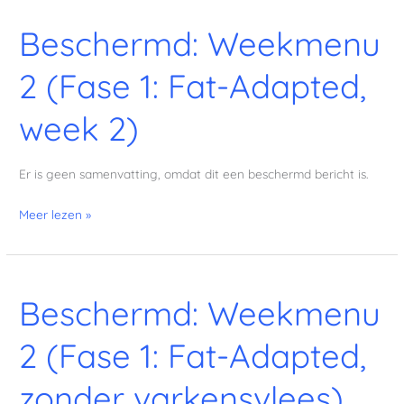
Beschermd: Weekmenu
Beschermd:
Weekmenu
2 (Fase 1: Fat-Adapted,
2
(Fase
week 2)
1:
Fat-
Adapted,
Er is geen samenvatting, omdat dit een beschermd bericht is.
week
2)
Meer lezen »
Beschermd: Weekmenu
Beschermd:
Weekmenu
2 (Fase 1: Fat-Adapted,
2
(Fase
zonder varkensvlees)
1: