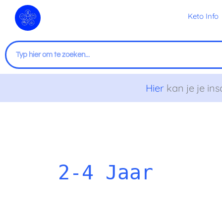
Ga
Keto Info
naar
de
inhoud
Zoeken
Hier
kan je je ins
Tips
Wil
voor
je
kieskeurige
peuter
2-4 Jaar
eters
of
kleuter
niet
eten?