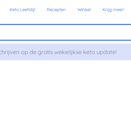
Keto Leefstijl
Recepten
Winkel
Krijg meer!
chrijven op de gratis wekelijkse keto update!