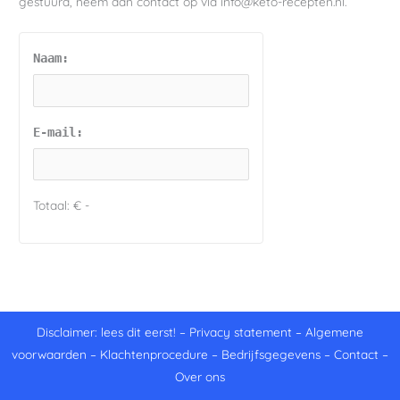
gestuurd, neem dan contact op via info@keto-recepten.nl.
Naam:
E-mail:
Totaal:
€ -
Disclaimer: lees dit eerst!
–
Privacy statement
–
Algemene
voorwaarden
–
Klachtenprocedure
–
Bedrijfsgegevens
–
Contact
–
Over ons