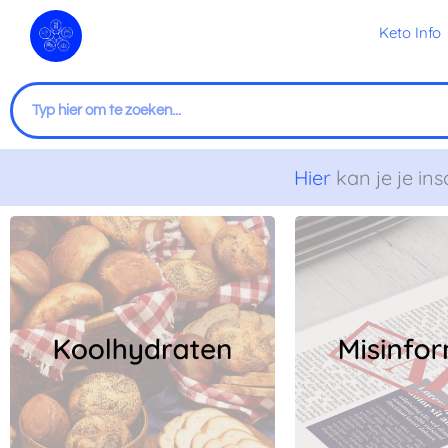
Ga
Keto Info
naar
de
inhoud
Zoeken
Hier
kan je je ins