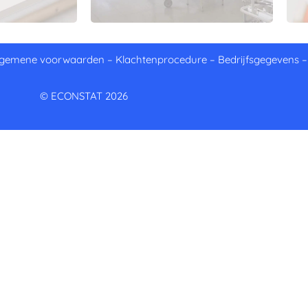
lgemene voorwaarden
–
Klachtenprocedure
–
Bedrijfsgegevens
© ECONSTAT 2026