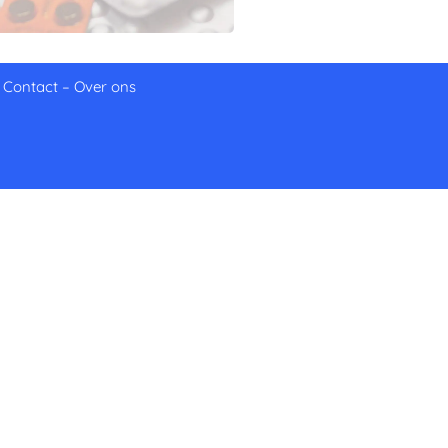
–
Contact
–
Over ons