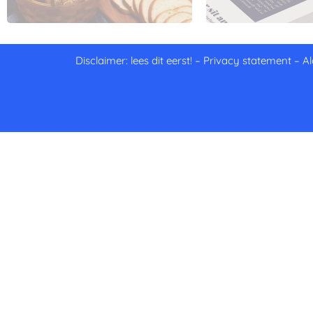
Disclaimer: lees dit eerst!
–
Privacy statement
–
A