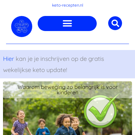
Ga
keto-recepten.nl
naar
de
inhoud
Hier
kan je je inschrijven op de gratis
wekelijkse keto update!
Waarom beweging zo belangrijk is voor
kinderen