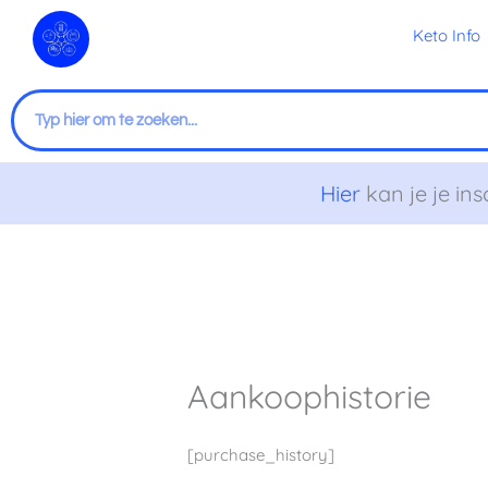
Ga
Keto Info
naar
de
inhoud
Zoeken
Hier
kan je je ins
Aankoophistorie
[purchase_history]