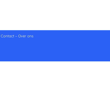
–
Contact
–
Over ons