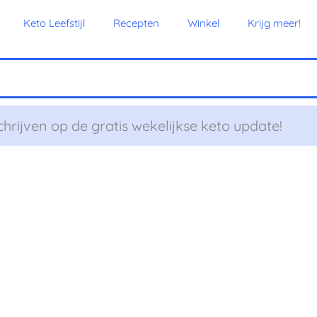
Keto Leefstijl
Recepten
Winkel
Krijg meer!
chrijven op de gratis wekelijkse keto update!