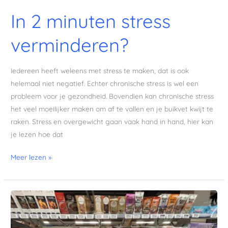
In 2 minuten stress
verminderen?
Iedereen heeft weleens met stress te maken, dat is ook
helemaal niet negatief. Echter chronische stress is wel een
probleem voor je gezondheid. Bovendien kan chronische stress
het veel moeilijker maken om af te vallen en je buikvet kwijt te
raken. Stress en overgewicht gaan vaak hand in hand, hier kan
je lezen hoe dat
Meer lezen »
Stress-
eten