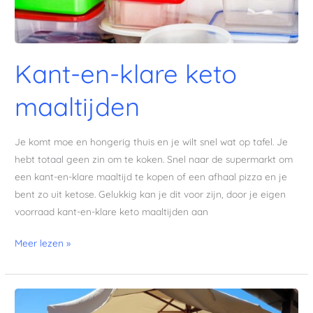
Kant-en-klare keto
maaltijden
Je komt moe en hongerig thuis en je wilt snel wat op tafel. Je
hebt totaal geen zin om te koken. Snel naar de supermarkt om
een kant-en-klare maaltijd te kopen of een afhaal pizza en je
bent zo uit ketose. Gelukkig kan je dit voor zijn, door je eigen
voorraad kant-en-klare keto maaltijden aan
Meer lezen »
Keto