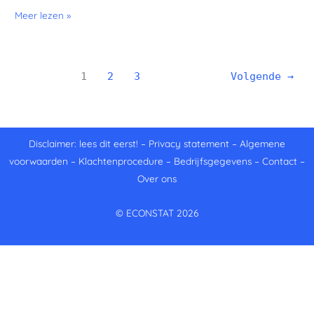
Meer lezen »
1
2
3
Volgende
→
Disclaimer: lees dit eerst!
–
Privacy statement
–
Algemene
voorwaarden
–
Klachtenprocedure
–
Bedrijfsgegevens
–
Contact
–
Over ons
© ECONSTAT 2026