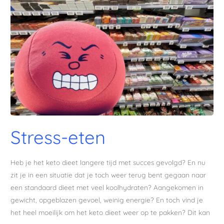
Stress-eten
Heb je het keto dieet langere tijd met succes gevolgd? En nu
zit je in een situatie dat je toch weer terug bent gegaan naar
een standaard dieet met veel koolhydraten? Aangekomen in
gewicht, opgeblazen gevoel, weinig energie? En toch vind je
het heel moeilijk om het keto dieet weer op te pakken? Dit kan