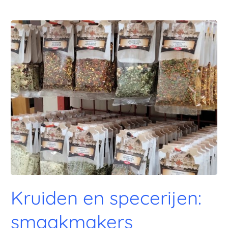
Kruiden
en
specerijen:
smaakmakers
Kruiden en specerijen:
smaakmakers